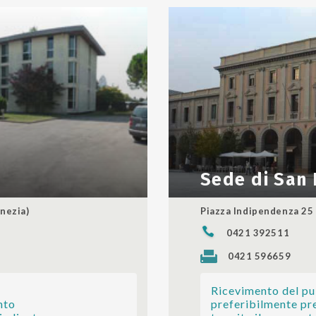
Sede di San 
nezia)
Piazza Indipendenza 25 
0421 392511
0421 596659
Ricevimento del p
nto
preferibilmente p