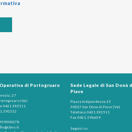
ormativa
Operativa di Portogruaro
Sede Legale di San Donà d
Piave
enezia, 27
ortogruaro (Ve)
Piazza Indipendenza 25
no 0421 392511
30027 San Donà di Piave (Ve)
21.392512
Telefono 0421 392511
Fax 0421.596659
3959000278
llo@cbvo.it
Seguici su