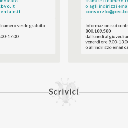
 indicato
tramite il numero t
cbvo.it
o agli indirizzi emai
entale.it
consorzio@pec.bo
al numero verde gratuito
Informazioni sui contr
800.189.580
4.00-17.00
dal lunedì al giovedì 
venerdì ore 9.00-13.0
o all'indirizzo email 
c
Scrivici