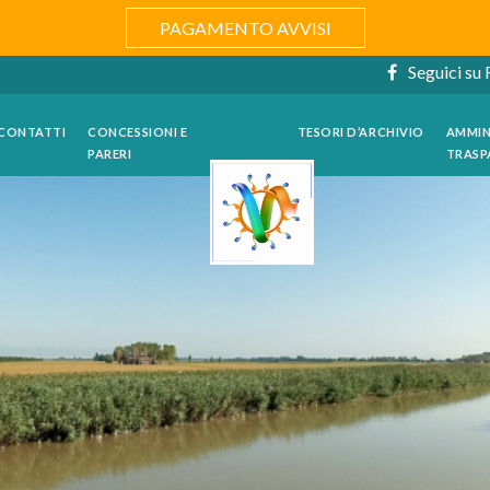
PAGAMENTO AVVISI
Seguici su
CONTATTI
CONCESSIONI E
TESORI D’ARCHIVIO
AMMIN
PARERI
TRASP