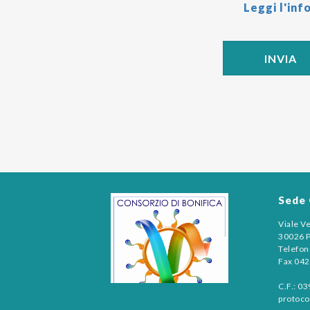
Leggi l'inf
Sede 
Viale V
30026 P
Telefo
Fax 04
C.F.: 0
protoco