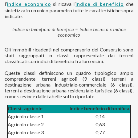
l’
si ricava l’
che
indice economico
indice di beneficio
sintetizza in un unico parametro tutte le caratteristiche sopra
indicate:
Indice di beneficio di bonifica = Indice tecnico x Indice
economico
Gli immobili ricadenti nel comprensorio del Consorzio sono
stati raggruppati in classi, rappresentate dai terreni
classificati con indici di beneficio fra loro vicini.
Queste classi definiscono un quadro tipologico ampio
comprendente: terreni agricoli (9 classi), terreni a
destinazione urbana industriale-commerciale (6 classi),
terreni a destinazione urbana residenziale-turistica (6 classi),
come si evince dalle tabelle sotto riportate.
Classi agricole
Indice beneficio di bonifica
Agricolo classe 1
0,14
Agricolo classe 2
0,63
Agricolo classe 3
0,77