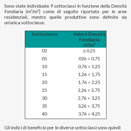
Sono state individuate 9 sottoclassi in funzione della Densità
Fondiaria (m³/m²) come di seguito riportato per le aree
residenziali, mentre quelle produttive sono definite da
un’unica sottoclasse.
Sottoclasse
Valore
Densità
Fondiaria
m³/m²
02
≤ 0,25
05
026 ÷ 0,75
10
0,76 ÷ 1,25
15
1,26 ÷ 1,75
20
1,76 ÷ 2,25
25
2,26 ÷ 2,75
30
2,76 ÷ 3,25
35
3,26 ÷ 3,75
40
3,76 ÷ 4,25
Gli indici di beneficio per le diverse sottoclassi sono quindi