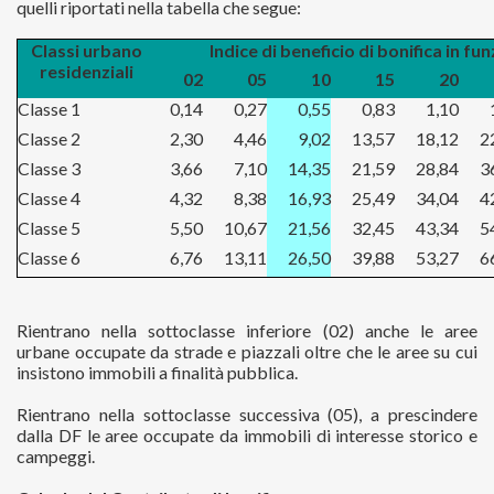
quelli riportati nella tabella che segue:
Classi urbano
Indice di beneficio di bonifica in fu
residenziali
02
05
10
15
20
Classe 1
0,14
0,27
0,55
0,83
1,10
Classe 2
2,30
4,46
9,02
13,57
18,12
2
Classe 3
3,66
7,10
14,35
21,59
28,84
3
Classe 4
4,32
8,38
16,93
25,49
34,04
4
Classe 5
5,50
10,67
21,56
32,45
43,34
5
Classe 6
6,76
13,11
26,50
39,88
53,27
6
Rientrano nella sottoclasse inferiore (02) anche le aree
urbane occupate da strade e piazzali oltre che le aree su cui
insistono immobili a finalità pubblica.
Rientrano nella sottoclasse successiva (05), a prescindere
dalla DF le aree occupate da immobili di interesse storico e
campeggi.