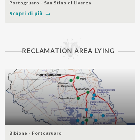
SHARE
Portogruaro - San Stino di Livenza
Scopri di più
TOURIST ROUTES IN LAND
RECLAMATION AREA LYING
SHARE
Bibione - Portogruaro