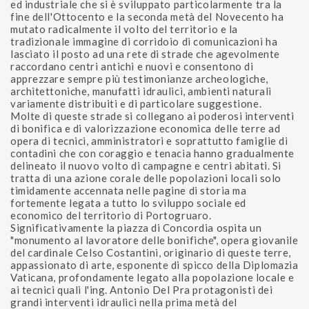
ed industriale che si è sviluppato particolarmente tra la
fine dell'Ottocento e la seconda metà del Novecento ha
mutato radicalmente il volto del territorio e la
tradizionale immagine di corridoio di comunicazioni ha
lasciato il posto ad una rete di strade che agevolmente
raccordano centri antichi e nuovi e consentono di
apprezzare sempre più testimonianze archeologiche,
architettoniche, manufatti idraulici, ambienti naturali
variamente distribuiti e di particolare suggestione.
Molte di queste strade si collegano ai poderosi interventi
di bonifica e di valorizzazione economica delle terre ad
opera di tecnici, amministratori e soprattutto famiglie di
contadini che con coraggio e tenacia hanno gradualmente
delineato il nuovo volto di campagne e centri abitati. Si
tratta di una azione corale delle popolazioni locali solo
timidamente accennata nelle pagine di storia ma
fortemente legata a tutto lo sviluppo sociale ed
economico del territorio di Portogruaro.
Significativamente la piazza di Concordia ospita un
"monumento al lavoratore delle bonifiche", opera giovanile
del cardinale Celso Costantini, originario di queste terre,
appassionato di arte, esponente di spicco della Diplomazia
Vaticana, profondamente legato alla popolazione locale e
ai tecnici quali l'ing. Antonio Del Pra protagonisti dei
grandi interventi idraulici nella prima metà del