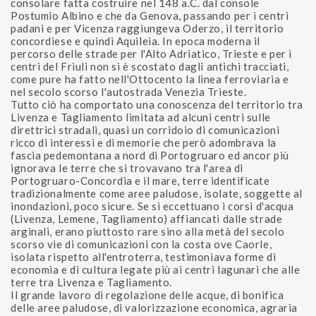
consolare fatta costruire nel 148 a.C. dal console
Postumio Albino e che da Genova, passando per i centri
padani e per Vicenza raggiungeva Oderzo, il territorio
concordiese e quindi Aquileia. In epoca moderna il
percorso delle strade per l'Alto Adriatico, Trieste e per i
centri del Friuli non si è scostato dagli antichi tracciati,
come pure ha fatto nell'Ottocento la linea ferroviaria e
nel secolo scorso l'autostrada Venezia Trieste.
Tutto ciò ha comportato una conoscenza del territorio tra
Livenza e Tagliamento limitata ad alcuni centri sulle
direttrici stradali, quasi un corridoio di comunicazioni
ricco di interessi e di memorie che però adombrava la
fascia pedemontana a nord di Portogruaro ed ancor più
ignorava le terre che si trovavano tra l'area di
Portogruaro-Concordia e il mare, terre identificate
tradizionalmente come aree paludose, isolate, soggette al
inondazioni, poco sicure. Se si eccettuano i corsi d'acqua
(Livenza, Lemene, Tagliamento) affiancati dalle strade
arginali, erano piuttosto rare sino alla metà del secolo
scorso vie di comunicazioni con la costa ove Caorle,
isolata rispetto all'entroterra, testimoniava forme di
economia e di cultura legate più ai centri lagunari che alle
terre tra Livenza e Tagliamento.
Il grande lavoro di regolazione delle acque, di bonifica
delle aree paludose, di valorizzazione economica, agraria