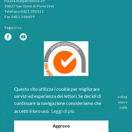
Piazza Indipendenza 25
30027 San Donà di Piave (Ve)
Telefono 0421 392511
Fax 0421.596659
Seguici su
Questo sito utilizza i cookie per migliorare
servizi ed esperienza dei lettori. Se decidi di
Certificazione per attività di progettazione, direzione lavori e coordina
mento della sicurezza di opere di bonifica idraulica, irrigazione e interv
continuare la navigazione consideriamo che
enti di valenza paesaggistico-ambientale e per l’attività di verifica sulla
accetti il loro uso.
Leggi di più
progettazione delle opere ai fini della validazione.
Politica qualità
Approvo