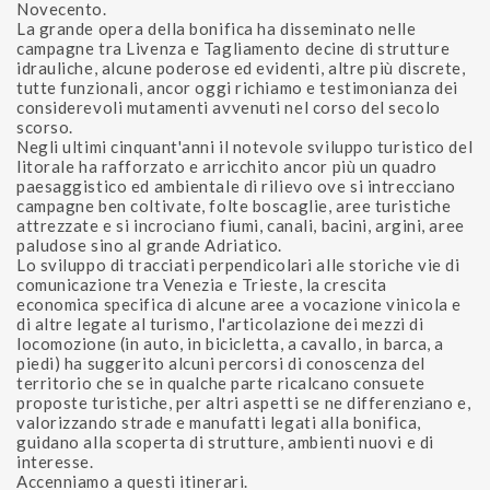
Novecento.
La grande opera della bonifica ha disseminato nelle
campagne tra Livenza e Tagliamento decine di strutture
idrauliche, alcune poderose ed evidenti, altre più discrete,
tutte funzionali, ancor oggi richiamo e testimonianza dei
considerevoli mutamenti avvenuti nel corso del secolo
scorso.
Negli ultimi cinquant'anni il notevole sviluppo turistico del
litorale ha rafforzato e arricchito ancor più un quadro
paesaggistico ed ambientale di rilievo ove si intrecciano
campagne ben coltivate, folte boscaglie, aree turistiche
attrezzate e si incrociano fiumi, canali, bacini, argini, aree
paludose sino al grande Adriatico.
Lo sviluppo di tracciati perpendicolari alle storiche vie di
comunicazione tra Venezia e Trieste, la crescita
economica specifica di alcune aree a vocazione vinicola e
di altre legate al turismo, l'articolazione dei mezzi di
locomozione (in auto, in bicicletta, a cavallo, in barca, a
piedi) ha suggerito alcuni percorsi di conoscenza del
territorio che se in qualche parte ricalcano consuete
proposte turistiche, per altri aspetti se ne differenziano e,
valorizzando strade e manufatti legati alla bonifica,
guidano alla scoperta di strutture, ambienti nuovi e di
interesse.
Accenniamo a questi itinerari.